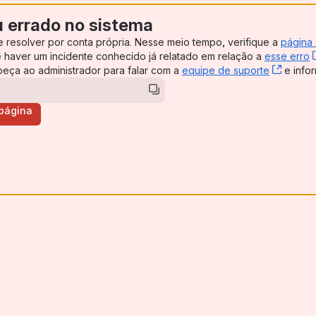
u errado no sistema
e resolver por conta própria. Nesse meio tempo, verifique a
página
ens new window)
e haver um incidente conhecido já relatado em relação a
esse erro
, peça ao administrador para falar com a
equipe de suporte
, (ope
e infor
 página