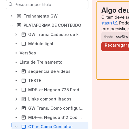
Os resultados vão se atualizar conforme você digitar.
Algo de
Treinamento GW
O item deve s
status
, (op
. Pod
PLATAFORMA DE CONTEÚDO
erro persistir
GW Trans: Cadastro de Fornecedor
Hash: 66v5t6
Módulo light
Recarregar
Versões
Lista de Treinamento
sequencia de videos
TESTE
MDF-e: Negado 725 Produto predominante
Links compartilhados
GW Trans: Como configurar o Certificado Digital?
MDF-e: Negado 612 Código de Município diverge da UF de descarga do MDF-e
CT-e: Como Consultar