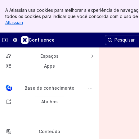
Banner
A Atlassian usa cookies para melhorar a experiência de navegaçã
Top Bar
todos os cookies para indicar que você concorda com o uso de 
Sidebar
Atlassian
, (opens new window)
Main Content
Esconder barra lateral
Trocar sites ou aplicativos
Confluence
Espaços
Apps
Voltar ao topo
Base de conhecimento
Atalhos
Conteúdo